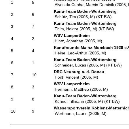
1
5
Alves da Cunha, Marvin Dominik (2005,
Kanu-Team Baden-Württemberg
2
6
Schütz, Tim (2005, M) (KT BW)
Kanu-Team Baden-Württemberg
3
7
Thim, Hektor (2005, M) (KT BW)
WSV Lampertheim
4
2
Hintz, Jonathan (2005, M)
Kanufreunde Mainz-Mombach 1929 e.
5
4
Heine, Leo-Arthur (2005, M)
Kanu-Team Baden-Württemberg
6
1
Schneider, Lukas (2006, M) (KT BW)
DRC Neuburg a. d. Donau
7
10
Hoiß, Vincent (2006, M)
WSV Lampertheim
8
3
Hermann, Mattheo (2006, M)
Kanu-Team Baden-Württemberg
9
8
Kühne, Tillmann (2005, M) (KT BW)
Wassersportverein Koblenz-Metternic
10
9
Wortmann, Laurin (2005, M)