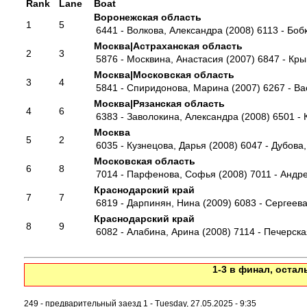
Rank
Lane
Boat
Воронежская область
1
5
6441 - Волкова, Александра (2008)
6113 - Боб
Москва|Астраханская область
2
3
5876 - Москвина, Анастасия (2007)
6847 - Кры
Москва|Московская область
3
4
5841 - Спиридонова, Марина (2007)
6267 - Ва
Москва|Рязанская область
4
6
6383 - Заволокина, Александра (2008)
6501 - 
Москва
5
2
6035 - Кузнецова, Дарья (2008)
6047 - Дубова,
Московская область
6
8
7014 - Парфенова, Софья (2008)
7011 - Андр
Краснодарский край
7
7
6819 - Дарпинян, Нина (2009)
6083 - Сергеева
Краснодарский край
8
9
6082 - Алабина, Арина (2008)
7114 - Печерска
1-3 в финал, ост
249 - предварительный заезд 1 - Tuesday, 27.05.2025 - 9:35