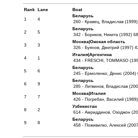
Rank
Lane
Boat
Беларусь
1
4
260 - Кравец, Владислав (1999)
Беларусь
2
5
342 - Бориков, Никита (1992)
68
Москва|Омская область
3
3
326 - Буянов, Дмитрий (1997)
4
Италия|Аргентина
4
1
434 - FRESCHI, TOMMASO (199
Беларусь
5
6
245 - Ермоленко, Денис (2004)
Беларусь
6
9
285 - Литвинов, Владислав (200
Москва|Италия
7
7
426 - Погребан, Василий (1989)
Узбекистан
8
2
614 - Амриддинов, Озоджон (20
Беларусь
9
8
458 - Поживилко, Алексей (2007