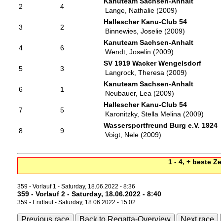
Kanuteam Sachsen-Anhalt
2
4
Lange, Nathalie (2009)
Hallescher Kanu-Club 54
3
2
Binnewies, Joselie (2009)
Kanuteam Sachsen-Anhalt
4
6
Wendt, Joselin (2009)
SV 1919 Wacker Wengelsdorf
5
3
Langrock, Theresa (2009)
Kanuteam Sachsen-Anhalt
6
1
Neubauer, Lea (2009)
Hallescher Kanu-Club 54
7
5
Karonitzky, Stella Melina (2009)
Wassersportfreund Burg e.V. 1924
8
9
Voigt, Nele (2009)
1 - 4, + beste Z
359 - Vorlauf 1 - Saturday, 18.06.2022 - 8:36
359 - Vorlauf 2 - Saturday, 18.06.2022 - 8:40
359 - Endlauf - Saturday, 18.06.2022 - 15:02
Previous race
Back to Regatta-Overview
Next race