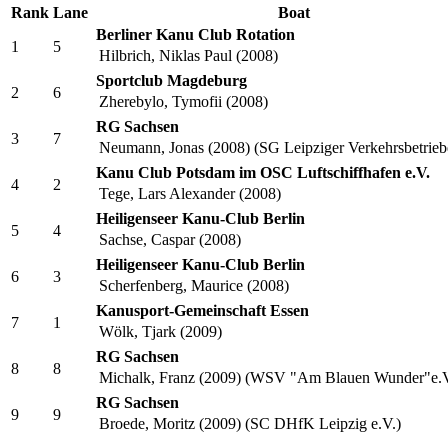
Zwischenlauf 2
Rank
Lane
Boat
Berliner Kanu Club Rotation
1
5
Hilbrich, Niklas Paul (2008)
Sportclub Magdeburg
2
6
Zherebylo, Tymofii (2008)
RG Sachsen
3
7
Neumann, Jonas (2008) (SG Leipziger Verkehrsbetriebe
Kanu Club Potsdam im OSC Luftschiffhafen e.V.
4
2
Tege, Lars Alexander (2008)
Heiligenseer Kanu-Club Berlin
5
4
Sachse, Caspar (2008)
Heiligenseer Kanu-Club Berlin
6
3
Scherfenberg, Maurice (2008)
Kanusport-Gemeinschaft Essen
7
1
Wölk, Tjark (2009)
RG Sachsen
8
8
Michalk, Franz (2009) (WSV "Am Blauen Wunder"e.V
RG Sachsen