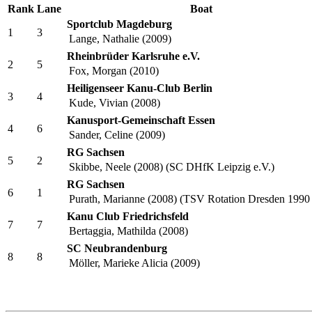
Endlauf C
Rank
Lane
Boat
Sportclub Magdeburg
1
3
Lange, Nathalie (2009)
Rheinbrüder Karlsruhe e.V.
2
5
Fox, Morgan (2010)
Heiligenseer Kanu-Club Berlin
3
4
Kude, Vivian (2008)
Kanusport-Gemeinschaft Essen
4
6
Sander, Celine (2009)
RG Sachsen
5
2
Skibbe, Neele (2008) (SC DHfK Leipzig e.V.)
RG Sachsen
6
1
Purath, Marianne (2008) (TSV Rotation Dresden 1990 
Kanu Club Friedrichsfeld
7
7
Bertaggia, Mathilda (2008)
SC Neubrandenburg
8
8
Möller, Marieke Alicia (2009)