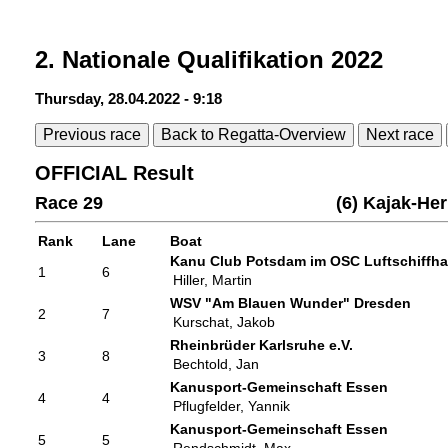
2. Nationale Qualifikation 2022
Thursday, 28.04.2022 - 9:18
Previous race
Back to Regatta-Overview
Next race
OFFICIAL Result
Race 29
(6) Kajak-He
Rank
Lane
Boat
Kanu Club Potsdam im OSC Luftschiffhaf
1
6
Hiller, Martin
WSV "Am Blauen Wunder" Dresden
2
7
Kurschat, Jakob
Rheinbrüder Karlsruhe e.V.
3
8
Bechtold, Jan
Kanusport-Gemeinschaft Essen
4
4
Pflugfelder, Yannik
Kanusport-Gemeinschaft Essen
5
5