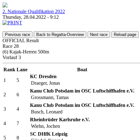
2. Nationale Qualifikation 2022
Thursday, 28.04.2022 - 9:12
Previous race
Back to Regatta-Overview
Next race
Reload page
OFFICIAL Result
Race 28
(6) Kajak-Herren 500m
Vorlauf 3
Rank
Lane
Boat
KC Dresden
1
5
Draeger, Jonas
Kanu Club Potsdam im OSC Luftschiffhafen e.V.
2
6
Grossmann, Tamas
Kanu Club Potsdam im OSC Luftschiffhafen e.V.
3
4
Busch, Leonard
Rheinbrüder Karlsruhe e.V.
4
7
Wiehn, Jochen
SC DHfK Leipzig
5
8