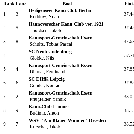
Endlauf B
Rank
Lane
Boat
Fini
Heiligenseer Kanu-Club Berlin
1
3
37.4
Kothlow, Noah
Hannoverscher Kanu-Club von 1921
2
5
37.4
Thordsen, Jakob
Kanusport-Gemeinschaft Essen
3
8
37.6
Schultz, Tobias-Pascal
SC Neubrandenburg
4
1
37.7
Globke, Nils
Kanusport-Gemeinschaft Essen
5
4
37.8
Dittmar, Ferdinand
SC DHfK Leipzig
6
6
37.8
Gündel, Konrad
Kanusport-Gemeinschaft Essen
7
2
38.0
Pflugfelder, Yannik
Kanu-Club Limmer
8
9
38.1
Budimir, Anton
WSV "Am Blauen Wunder" Dresden