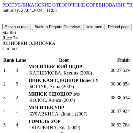
РЕСПУБЛИКАНСКИЕ ОТБОРОЧНЫЕ СОРЕВНОВАНИЯ "ВЕСЕНН
Saturday, 27.04.2024 - 11:05
Previous race
Back to Regatta-Overview
Next race
Reload page
Startlist
Race 74
ЮНИОРКИ ОДИНОЧКА
финал C
Rank
Lane
Boat
Finish
МОГИЛЕВСКИЙ ОЦОР
1
3
08:27.539
КАПШУКОВА, Ксения (2008)
ПИНСКАЯ СДЮШОР ПолесГУ
2
5
08:30.854
БОЩУК, Анна (2007)
МИНСК СДЮШОР в\в
3
2
08:38.634
КОЛОС, Алиса (2007)
МОГИЛЕВ УОР
4
1
08:47.934
БУЛАВКИНА, Диана (2007)
ГОМЕЛЬ УОР
5
4
08:53.784
ОПАРКИНА, Ева (2009)