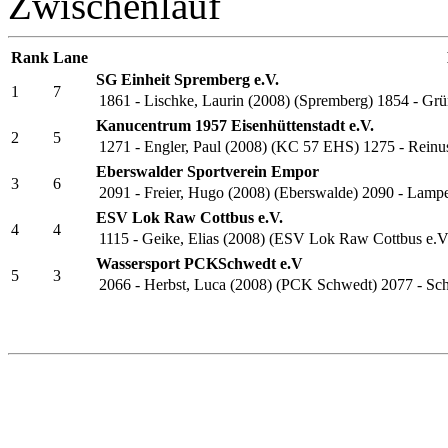
K 2 männl. Schüler B 200
Zwischenlauf
Rank
Lane
SG Einheit Spremberg e.V.
1
7
1861 - Lischke, Laurin (2008) (Spremberg)
1854 - Grü
Kanucentrum 1957 Eisenhüttenstadt e.V.
2
5
1271 - Engler, Paul (2008) (KC 57 EHS)
1275 - Reinu
Eberswalder Sportverein Empor
3
6
2091 - Freier, Hugo (2008) (Eberswalde)
2090 - Lampe
ESV Lok Raw Cottbus e.V.
4
4
1115 - Geike, Elias (2008) (ESV Lok Raw Cottbus e.V
Wassersport PCKSchwedt e.V
5
3
2066 - Herbst, Luca (2008) (PCK Schwedt)
2077 - Sc