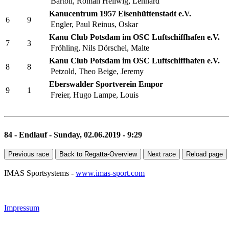
BKV Freie Wasserfaher Brandenburg
5
4
Bartoli, Roman
Hellwig, Lennard
Kanucentrum 1957 Eisenhüttenstadt e.V.
6
9
Engler, Paul
Reinus, Oskar
Kanu Club Potsdam im OSC Luftschiffhafen e.V.
7
3
Fröhling, Nils
Dörschel, Malte
Kanu Club Potsdam im OSC Luftschiffhafen e.V.
8
8
Petzold, Theo
Beige, Jeremy
Eberswalder Sportverein Empor
9
1
Freier, Hugo
Lampe, Louis
84 - Endlauf - Sunday, 02.06.2019 - 9:29
Previous race
Back to Regatta-Overview
Next race
Reload page