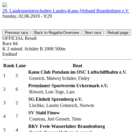
29. Landesmeisterschaften Landes-Kanu-Verband Brandenburg e.V.
Sunday, 02.06.2019 - 9:29
Previous race
Back to Regatta-Overview
Next race
Reload page
OFFICIAL Result
Race 84
K 2 männl. Schüler B 2008 500m
Endlauf
Rank
Lane
Boat
Kanu Club Potsdam im OSC Luftschiffhafen e.V.
1
5
Genrich, Matwej
Schüler, Finley
Prenzlauer Sportverein Uckermark e.V.
2
6
Röwert, Luis
Tege, Lars
SG Einheit Spremberg e.V.
3
2
Lischke, Laurin
Grüneich, Norwin
SV Stahl Finow
4
7
Coureau, Juri
Gessert, Timo